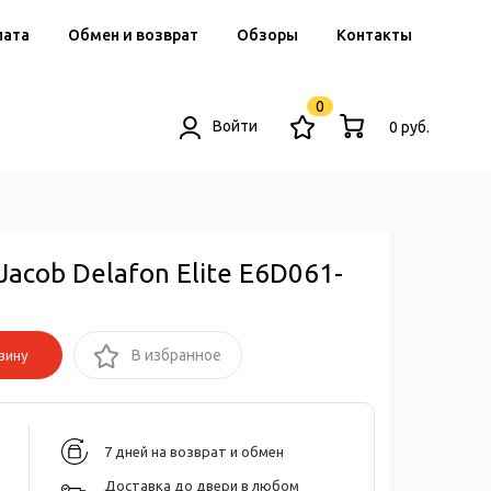
лата
Обмен и возврат
Обзоры
Контакты
0
Войти
0 руб.
acob Delafon Elite E6D061-
зину
В избранное
7 дней на возврат и обмен
Доставка до двери в любом