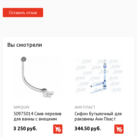
Оставить отзыв
Вы смотрели
WIRQUIN
АНИ ПЛАСТ
30975014 Слив-перелив
Сифон бутылочный для
для ванны с внешним
раковины Ани Пласт
кабелем L.700
BM1015 1 1/4" с гибкой
3 250 руб.
344.50 руб.
ммрегулируем. сифоном,
трубой
вентиль и клапан