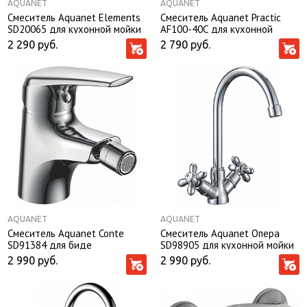
AQUANET
AQUANET
Смеситель Aquanet Elements
Смеситель Aquanet Practic
SD20065 для кухонной мойки
AF100-40С для кухонной
мойки
2 290
руб.
2 790
руб.
AQUANET
AQUANET
Смеситель Aquanet Conte
Смеситель Aquanet Опера
SD91384 для биде
SD98905 для кухонной мойки
2 990
руб.
2 990
руб.