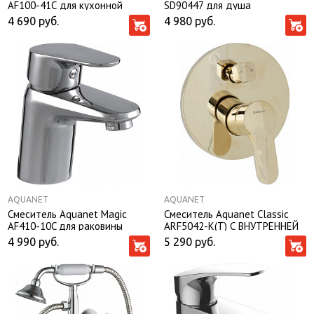
AF100-41С для кухонной
SD90447 для душа
мойки
4 690
руб.
4 980
руб.
AQUANET
AQUANET
Смеситель Aquanet Magic
Смеситель Aquanet Classic
AF410-10C для раковины
ARF5042-K(T) С ВНУТРЕННЕЙ
ЧАСТЬЮ, для душа
4 990
руб.
5 290
руб.