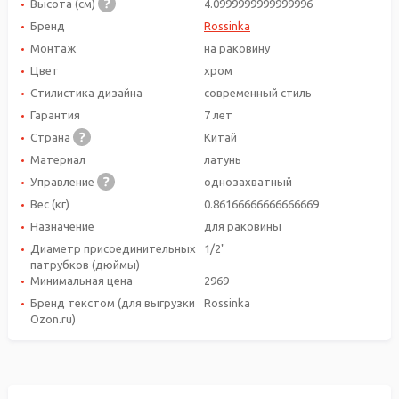
Высота (см)
4.0999999999999996
Бренд
Rossinka
Монтаж
на раковину
Цвет
хром
Стилистика дизайна
современный стиль
Гарантия
7 лет
Страна
Китай
Материал
латунь
Управление
однозахватный
Вес (кг)
0.86166666666666669
Назначение
для раковины
Диаметр присоединительных
1/2"
патрубков (дюймы)
Минимальная цена
2969
Бренд текстом (для выгрузки
Rossinka
Ozon.ru)