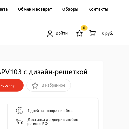
лата
Обмен и возврат
Обзоры
Контакты
0
Войти
0 руб.
 APV103 с дизайн-решеткой
корзину
В избранное
7 дней на возврат и обмен
Доставка до двери в любом
регионе РФ