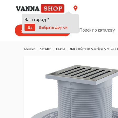
Ваш город
?
Да
Выбрать другой
Каталог товаров
Главная
-
Каталог
-
Трапы
-
Душевой трап AlcaPlast APV103 с