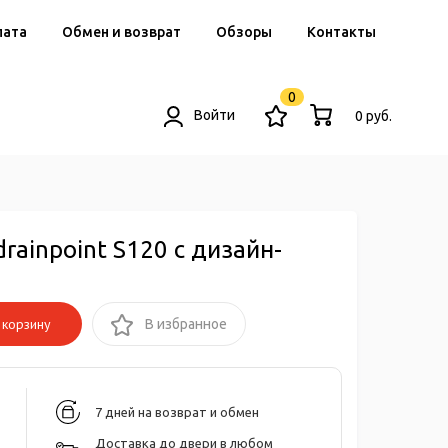
лата
Обмен и возврат
Обзоры
Контакты
0
Войти
0 руб.
rainpoint S120 с дизайн-
корзину
В избранное
7 дней на возврат и обмен
Доставка до двери в любом