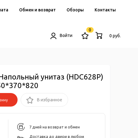
лата
Обмен и возврат
Обзоры
Контакты
0
Войти
0 руб.
Напольный унитаз (HDC628P)
50*370*820
зину
В избранное
7 дней на возврат и обмен
Доставка до двери в любом