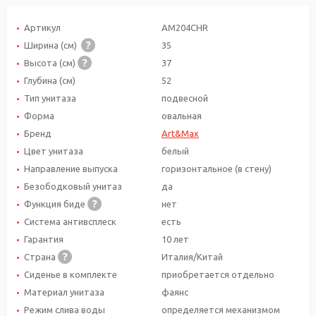
Артикул
AM204CHR
Ширина (см)
35
Высота (см)
37
Глубина (см)
52
Тип унитаза
подвесной
Форма
овальная
Бренд
Art&Max
Цвет унитаза
белый
Направление выпуска
горизонтальное (в стену)
Безободковый унитаз
да
Функция биде
нет
Система антивсплеск
есть
Гарантия
10 лет
Страна
Италия/Китай
Сиденье в комплекте
приобретается отдельно
Материал унитаза
фаянс
Режим слива воды
определяется механизмом