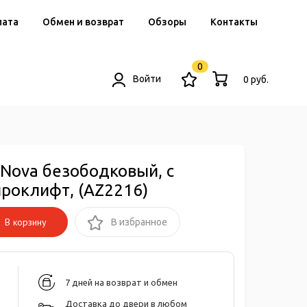
лата
Обмен и возврат
Обзоры
Контакты
0
Войти
0 руб.
 Nova безободковый, с
роклифт, (AZ2216)
В корзину
В избранное
7 дней на возврат и обмен
Доставка до двери в любом