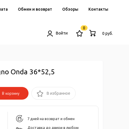
лата
Обмен и возврат
Обзоры
Контакты
0
Войти
0 руб.
gno Onda 36*52,5
В корзину
В избранное
7 дней на возврат и обмен
Доставка до двери в любом