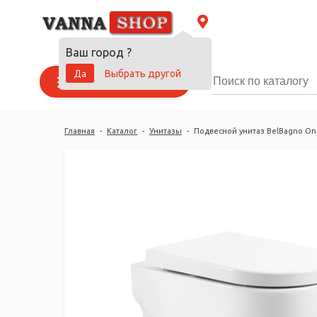
Ваш город
?
Да
Выбрать другой
Каталог товаров
Главная
-
Каталог
-
Унитазы
-
Подвесной унитаз BelBagno On