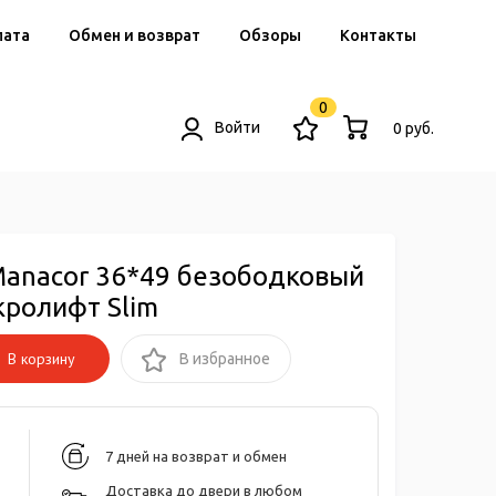
лата
Обмен и возврат
Обзоры
Контакты
0
Войти
0 руб.
Manacor 36*49 безободковый
ролифт Slim
В корзину
В избранное
7 дней на возврат и обмен
Доставка до двери в любом