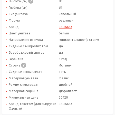
Высота (см)
83
Глубина (см)
61
Тип унитаза
напольный
Форма
овальная
Бренд
ESBANO
Цвет унитаза
белый
Направление выпуска
горизонтальное (в стену)
Сиденье с микролифтом
да
Безободковый унитаз
да
Гарантия
1 год
Страна
Испания
Сиденье в комплекте
есть
Материал унитаза
фаянс
Режим слива воды
двойной
Материал сиденья
дюропласт
Минимальная цена
30420
Бренд текстом (для выгрузки
ESBANO
Ozon.ru)