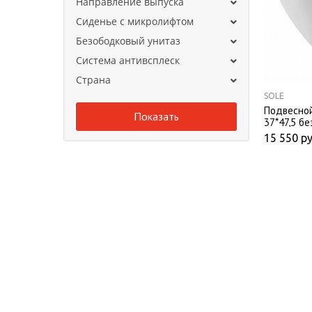
Направление выпуска
Сиденье с микролифтом
Безободковый унитаз
Система антивсплеск
Страна
SOLE
Подвесной
37*47,5 б
сиденьем
15 550
ру