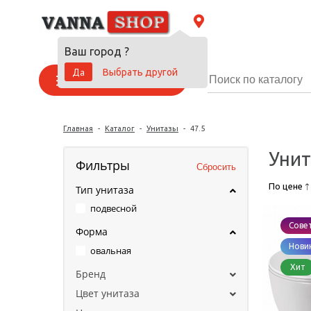
Ваш город
?
Да
Выбрать другой
Каталог товаров
Главная
-
Каталог
-
Унитазы
-
47.5
Унит
Фильтры
По цене
Тип унитаза
подвесной
Сове
Форма
Нови
овальная
Хит
Бренд
Цвет унитаза