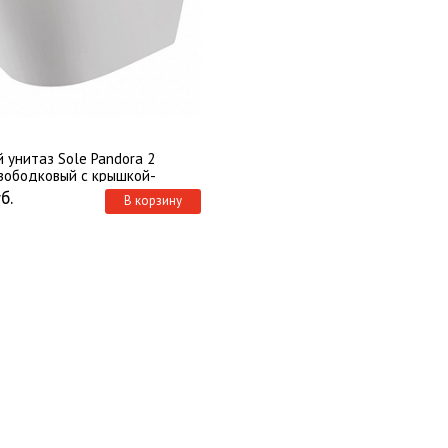
 унитаз Sole Pandora 2
езободковый с крышкой-
 микролифт
б.
В корзину