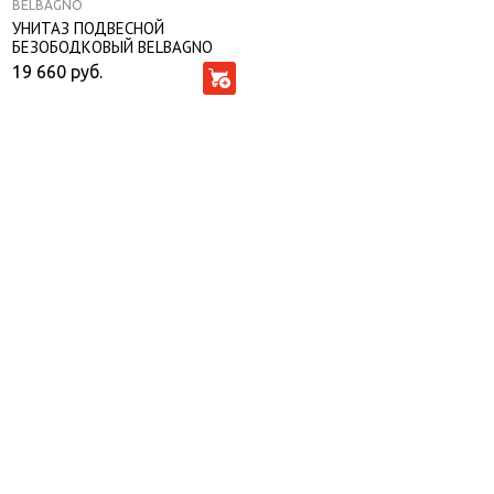
BELBAGNO
УНИТАЗ ПОДВЕСНОЙ
БЕЗОБОДКОВЫЙ BELBAGNO
LOTO С СИДЕНЬЕМ SOFT
19 660
руб.
CLOSE