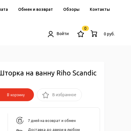
лата
Обмен и возврат
Обзоры
Контакты
0
Войти
0 руб.
Шторка на ванну Riho Scandic
В корзину
В избранное
7 дней на возврат и обмен
Доставка до двери в любом