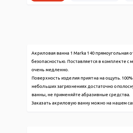
Акриловая ванна 1 Marka 140 прямоугольная 
безопасностью. Поставляется в комплекте с 
очень медленно.
Поверхность изделия приятна на ощупь. 100%
небольших загрязнениях достаточно ополосн
ванны, не применяйте абразивные средства.
Заказать акриловую ванну можно на нашем са
Акриловая ванна 1Marka Classic 140*70 А
Каркас для ванны MarkaOne Classic 140*70
Панели
Слив-перелив п/автомат WIRQUIN для ванны 700
Бордюр для ванны DEKOR-0000001 195 см