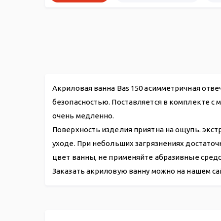
Акриловая ванна Bas 150 асимметричная отв
безопасностью. Поставляется в комплекте с 
очень медленно.
Поверхность изделия приятна на ощупь. экст
уходе. При небольших загрязнениях достато
цвет ванны, не применяйте абразивные средс
Заказать акриловую ванну можно на нашем са
Акриловая ванна Фэнтази L 150*88
Панель фронтальная Фэнтази L/R
Гидромассажная система
Карнизы
Подголовники
Слив-перелив п/автомат WIRQUIN для ванны 700