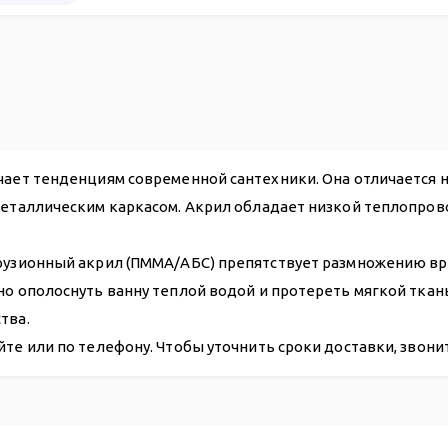
33 920
ечает тенденциям современной сантехники. Она отличается
металлическим каркасом. Акрил обладает низкой теплопров
рузионный акрил (ПММА/АБС) препятствует размножению вре
чно ополоснуть ванну теплой водой и протереть мягкой тка
тва.
йте или по телефону. Чтобы уточнить сроки доставки, звон