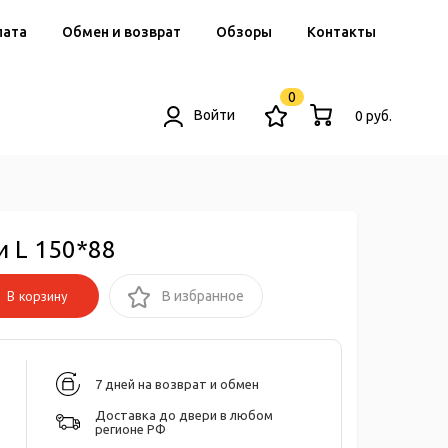
лата
Обмен и возврат
Обзоры
Контакты
0
Войти
0 руб.
и L 150*88
В корзину
В избранное
7 дней на возврат и обмен
Доставка до двери в любом
регионе РФ