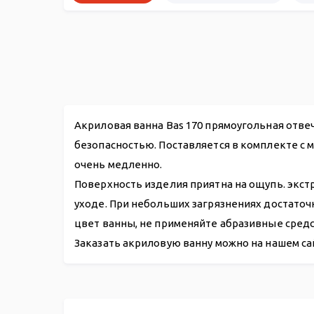
Акриловая ванна Bas 170 прямоугольная отве
безопасностью. Поставляется в комплекте с 
очень медленно.
Поверхность изделия приятна на ощупь. экст
уходе. При небольших загрязнениях достато
цвет ванны, не применяйте абразивные средс
Заказать акриловую ванну можно на нашем са
Акриловая ванна Индика 170*80
Панель фронтальная Индика 170
Гидромассажная система
Карнизы
Подголовники
Слив-перелив п/автомат WIRQUIN для ванны 700