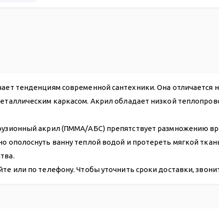
36 051
чает тенденциям современной сантехники. Она отличается 
металлическим каркасом. Акрил обладает низкой теплопров
рузионный акрил (ПММА/АБС) препятствует размножению вре
чно ополоснуть ванну теплой водой и протереть мягкой тка
тва.
йте или по телефону. Чтобы уточнить сроки доставки, звон