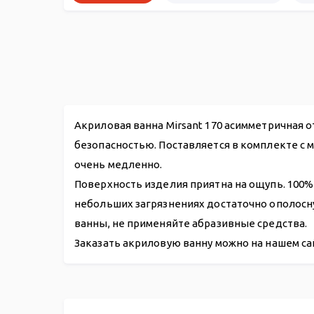
Акриловая ванна Mirsant 170 асимметричная 
безопасностью. Поставляется в комплекте с 
очень медленно.
Поверхность изделия приятна на ощупь. 100%
небольших загрязнениях достаточно ополосн
ванны, не применяйте абразивные средства.
Заказать акриловую ванну можно на нашем са
Акриловая ванна Mirsant Фанагория 170*100 R
Фронтальная панель Mirsant Фанагория 170*100 R
Гидромассажная система
Слив-перелив п/автомат WIRQUIN для ванны 700