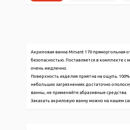
Акриловая ванна Mirsant 170 прямоугольная 
безопасностью. Поставляется в комплекте с 
очень медленно.
Поверхность изделия приятна на ощупь. 100%
небольших загрязнениях достаточно ополосн
ванны, не применяйте абразивные средства.
Заказать акриловую ванну можно на нашем са
Акриловая ванна Mirsant Каспий 170*75
Фронтальная панель Mirsant Азов/Анапа/Каспий 170
Гидромассажная система
Слив-перелив п/автомат WIRQUIN для ванны 700