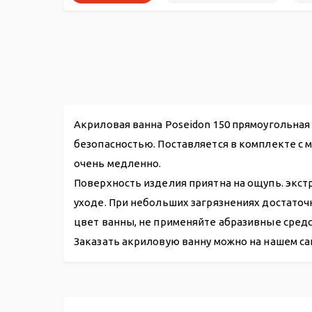
Акриловая ванна Poseidon 150 прямоугольная
безопасностью. Поставляется в комплекте с 
очень медленно.
Поверхность изделия приятна на ощупь. экст
уходе. При небольших загрязнениях достато
цвет ванны, не применяйте абразивные средс
Заказать акриловую ванну можно на нашем са
Акриловая ванна Poseidon Darina 150*70
Каркас для ванны Poseidon Darina 150*70
Панели
Слив-перелив п/автомат WIRQUIN для ванны 700
Ручки для ванн
Герметик