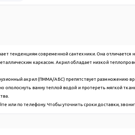
27 768
чает тенденциям современной сантехники. Она отличается 
металлическим каркасом. Акрил обладает низкой теплопров
рузионный акрил (ПММА/АБС) препятствует размножению вре
чно ополоснуть ванну теплой водой и протереть мягкой тка
тва.
йте или по телефону. Чтобы уточнить сроки доставки, звон