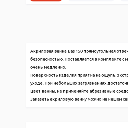
Акриловая ванна Bas 150 прямоугольная отве
безопасностью. Поставляется в комплекте с 
очень медленно.
Поверхность изделия приятна на ощупь. экст
уходе. При небольших загрязнениях достато
цвет ванны, не применяйте абразивные средс
Заказать акриловую ванну можно на нашем са
Акриловая ванна Верона 150*70
Панель фронтальная Верона 150
Гидромассажная система
Карнизы
Подголовники
Слив-перелив п/автомат WIRQUIN для ванны 700