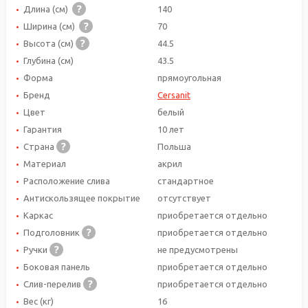
Длина (см)
140
Ширина (см)
70
Высота (см)
44.5
Глубина (см)
43.5
Форма
прямоугольная
Бренд
Cersanit
Цвет
белый
Гарантия
10 лет
Страна
Польша
Материал
акрил
Расположение слива
стандартное
Антискользящее покрытие
отсутствует
Каркас
приобретается отдельно
Подголовник
приобретается отдельно
Ручки
не предусмотрены
Боковая панель
приобретается отдельно
Слив-перелив
приобретается отдельно
Вес (кг)
16