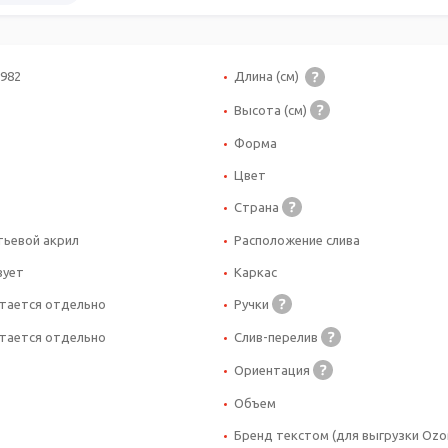
982
Длина (см)
Высота (см)
Форма
Цвет
Страна
тьевой акрил
Расположение слива
вует
Каркас
тается отдельно
Ручки
тается отдельно
Слив-перелив
Ориентация
Объем
Бренд текстом (для выгрузки Ozon