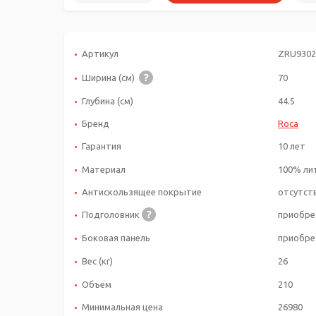
Артикул
ZRU9302
Ширина (см)
70
Глубина (см)
44.5
Бренд
Roca
Гарантия
10 лет
Материал
100% ли
Антискользящее покрытие
отсутст
Подголовник
приобре
Боковая панель
приобре
Вес (кг)
26
Объем
210
Минимальная цена
26980