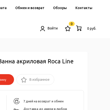
лата
Обмен и возврат
Обзоры
Контакты
0
Войти
0 руб.
Ванна акриловая Roca Line
зину
В избранное
7 дней на возврат и обмен
Доставка до двери в любом