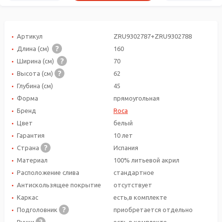
Артикул
ZRU9302787+ZRU9302788
Длина (см)
160
Ширина (см)
70
Высота (см)
62
Глубина (см)
45
Форма
прямоугольная
Бренд
Roca
Цвет
белый
Гарантия
10 лет
Страна
Испания
Материал
100% литьевой акрил
Расположение слива
стандартное
Антискользящее покрытие
отсутствует
Каркас
есть,в комплекте
Подголовник
приобретается отдельно
Ручки
есть,в комплекте