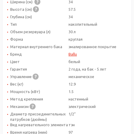
Ширина (см)
34
Высота (см)
57.5
Глубина (см)
34
Тип
накопительный
Объем резервуара (л)
30 л
Форма
круглая
Материал внутреннего бака
эмалированное покрытие
Бренд
Ballu
Цвет
белый
Гарантия
2 года, на бак - 5 лет
Управление
механическое
Вес (кг)
12.9
Мощность (кВт)
1.5
Метод крепления
настенный
Механизм
электрический
Диаметр присоединительных
1/2"
патрубков (дюймы)
Вид нагревательного элемента
тэн
Время нагрева (мин)
97