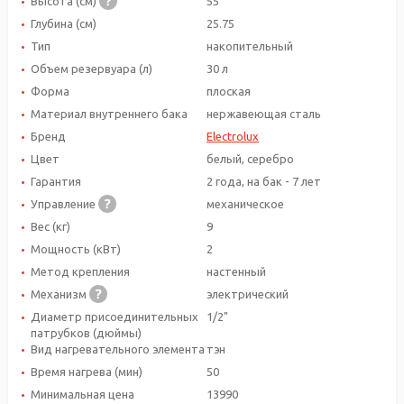
Высота (см)
55
Глубина (см)
25.75
Тип
накопительный
Объем резервуара (л)
30 л
Форма
плоская
Материал внутреннего бака
нержавеющая сталь
Бренд
Electrolux
Цвет
белый, серебро
Гарантия
2 года, на бак - 7 лет
Управление
механическое
Вес (кг)
9
Мощность (кВт)
2
Метод крепления
настенный
Механизм
электрический
Диаметр присоединительных
1/2"
патрубков (дюймы)
Вид нагревательного элемента
тэн
Время нагрева (мин)
50
Минимальная цена
13990