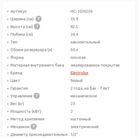
Артикул
НС-1026256
Ширина (см)
35.9
Высота (см)
82.5
Глубина (см)
34.4
Тип
накопительный
Объем резервуара (л)
50 л
Форма
плоская
Материал внутреннего бака
эмалированное покрытие
Бренд
Electrolux
Цвет
белый
Гарантия
2 года, на бак - 7 лет
Управление
механическое
Вес (кг)
23
Мощность (кВт)
2
Метод крепления
настенный
Механизм
электрический
Диаметр присоединительных
1/2"