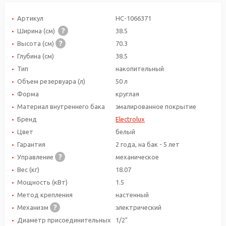
Артикул
НС-1066371
Ширина (см)
38.5
Высота (см)
70.3
Глубина (см)
38.5
Тип
накопительный
Объем резервуара (л)
50 л
Форма
круглая
Материал внутреннего бака
эмалированное покрытие
Бренд
Electrolux
Цвет
белый
Гарантия
2 года, на бак - 5 лет
Управление
механическое
Вес (кг)
18.07
Мощность (кВт)
1.5
Метод крепления
настенный
Механизм
электрический
Диаметр присоединительных
1/2"