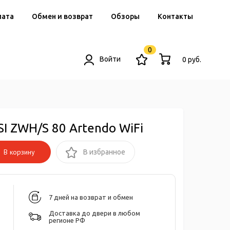
лата
Обмен и возврат
Обзоры
Контакты
0
Войти
0 руб.
I ZWH/S 80 Artendo WiFi
В корзину
В избранное
7 дней на возврат и обмен
Доставка до двери в любом
регионе РФ