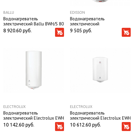
BALLU
EDISSON
Водонагреватель
Водонагреватель
электрический Ballu BWH/S 80
электрический
Primex
аккумуляционный бытовой
8 920.60
руб.
9 505
руб.
EDISSON ES 80 V
ELECTROLUX
ELECTROLUX
Водонагреватель
Водонагреватель
электрический Electrolux EWH
электрический Electrolux EWH
80 Trend
80 Quantum Pro
10 142.60
руб.
10 612.60
руб.