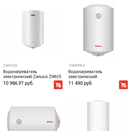
ZANUSSI
THERMEX
Водонагреватель
Водонагреватель
электрический Zanussi ZWH/S
электрический
80 Lorica
аккумуляционный бытовой
10 986.97
руб.
11 490
руб.
THERMEX TitaniumHeat 80 V