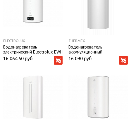
ELECTROLUX
THERMEX
Водонагреватель
Водонагреватель
электрический Electrolux EWH
аккумуляционный
80 Interio 3
электрический THERMEX
16 064.60
руб.
16 090
руб.
Fusion 80 V