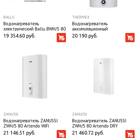
BALLU
THERMEX
Водонагреватель
Водонагреватель
электрический Ballu BWH/S 80
аккумуляционный
Smart WiFi
электрический THERMEX MK
19 354.60
руб.
20 190
руб.
80 V
ZANUSSI
ZANUSSI
Водонагреватель ZANUSSI
Водонагреватель ZANUSSI
ZWH/S 80 Artendo WiFi
ZWH/S 80 Artendo DRY
21 146.51
руб.
21 460.72
руб.