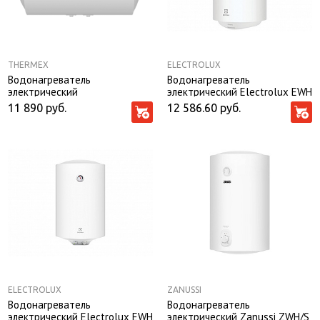
THERMEX
ELECTROLUX
Водонагреватель
Водонагреватель
электрический
электрический Electrolux EWH
аккумуляционный бытовой
80 Guard
11 890
руб.
12 586.60
руб.
THERMEX TitaniumHeat 80 H
ELECTROLUX
ZANUSSI
Водонагреватель
Водонагреватель
электрический Electrolux EWH
электрический Zanussi ZWH/S