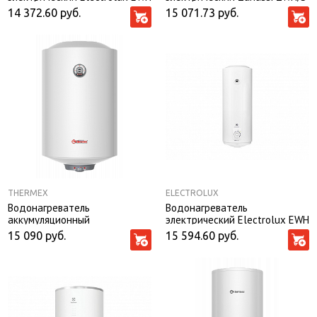
80 DRYver
80 Orfeus DH
14 372.60
руб.
15 071.73
руб.
THERMEX
ELECTROLUX
Водонагреватель
Водонагреватель
аккумуляционный
электрический Electrolux EWH
электрический бытовой
80 AXIOmatic
15 090
руб.
15 594.60
руб.
THERMEX Nova 80 V