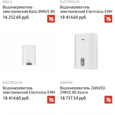
BALLU
ELECTROLUX
Водонагреватель
Водонагреватель
электрический Ballu BWH/S 80
электрический Electrolux EWH
Rodon
80 Citadel
16 252.60
руб.
18 414.60
руб.
ELECTROLUX
ZANUSSI
Водонагреватель
Водонагреватель ZANUSSI
электрический Electrolux EWH
ZWH/S 80 Azurro
80 Formax
18 414.60
руб.
18 737.54
руб.