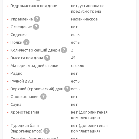
Гидромассаж в поддоне
нет, установка не
предусмотрена
Управление
механическое
Освещение
нет
Сиденье
есть
Полки
есть
Количество секций двери
2
Высота поддона
45
Материал задней стенки
стекло
Радио
нет
Ручной душ
есть
Верхний (тропический) душ
есть
Озонирование
нет
Сауна
нет
Хромотерапия
нет (дополнитеная
комплектация)
Турецкая баня
нет (дополнитеная
(парогенератор)
комплектация)
Телефон (громкая связь)
нет