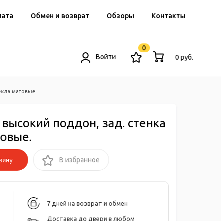
лата
Обмен и возврат
Обзоры
Контакты
0
Войти
0 руб.
текла матовые.
высокий поддон, зад. стенка
товые.
зину
В избранное
7 дней на возврат и обмен
Доставка до двери в любом