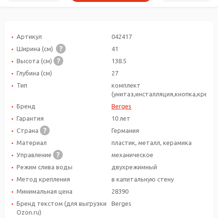
Артикул
042417
Ширина (см)
41
Высота (см)
138.5
Глубина (см)
27
Тип
комплект
(унитаз,инсталляция,кнопка,крепле
Бренд
Berges
Гарантия
10 лет
Страна
Германия
Материал
пластик, металл, керамика
Управление
механическое
Режим слива воды
двухрежимный
Метод крепления
в капитальную стену
Минимальная цена
28390
Бренд текстом (для выгрузки
Berges
Ozon.ru)