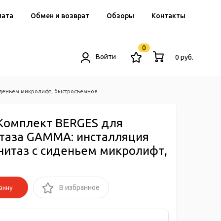
лата
Обмен и возврат
Обзоры
Контакты
0
Войти
0 руб.
сиденьем микролифт, быстросъемное
Комплект BERGES для
таза GAMMA: инсталляция
нитаз с сиденьем микролифт,
зину
В избранное