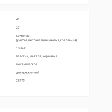
41
27
комплект
(унитаз,инсталляция,кнопка,крепления)
10 лет
пластик, металл, керамика
механическое
двухрежимный
28375