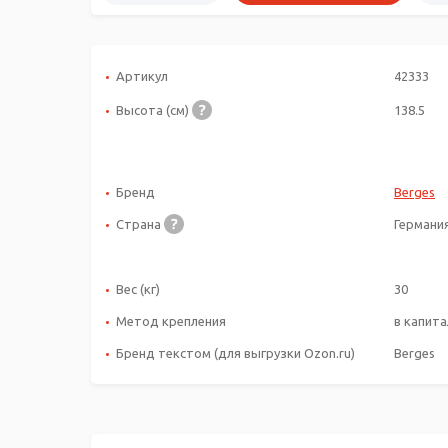
Артикул
42333
Высота (см)
138.5
Бренд
Berges
Страна
Германи
Вес (кг)
30
Метод крепления
в капита
Бренд текстом (для выгрузки Ozon.ru)
Berges