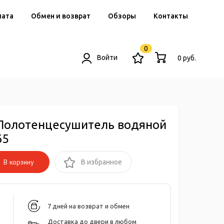
лата
Обмен и возврат
Обзоры
Контакты
0
Войти
0 руб.
Полотенцесушитель водяной
65
В корзину
В избранное
7 дней на возврат и обмен
Доставка до двери в любом