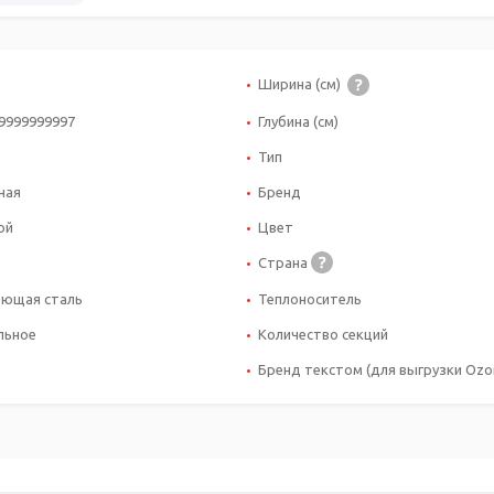
Ширина (см)
99999999997
Глубина (см)
Тип
ная
Бренд
ой
Цвет
Страна
ющая сталь
Теплоноситель
льное
Количество секций
Бренд текстом (для выгрузки Ozon