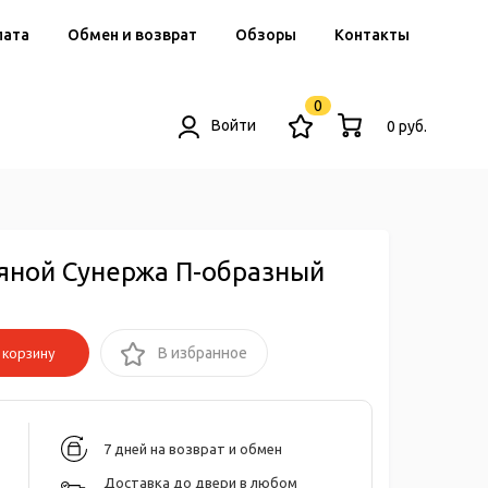
лата
Обмен и возврат
Обзоры
Контакты
0
Войти
0 руб.
яной Сунержа П-образный
корзину
В избранное
7 дней на возврат и обмен
Доставка до двери в любом