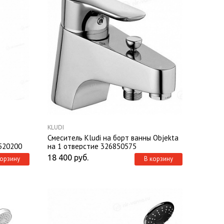
KLUDI
Смеситель Kludi на борт ванны Objekta
1520200
на 1 отверстие 326850575
18 400
руб.
корзину
В корзину