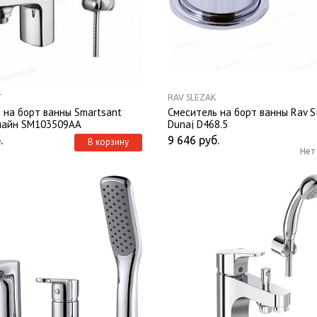
T
RAV SLEZAK
 на борт ванны Smartsant
Смеситель на борт ванны Rav S
лайн SM103509AA
Dunaj D468.5
.
9 646
руб.
В корзину
Нет