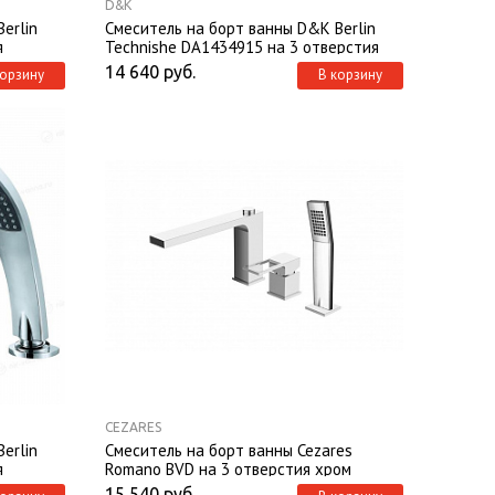
D&K
erlin
Смеситель на борт ванны D&K Berlin
я
Technishe DA1434915 на 3 отверстия
14 640
руб.
корзину
В корзину
CEZARES
erlin
Смеситель на борт ванны Cezares
я
Romano BVD на 3 отверстия хром
15 540
руб.