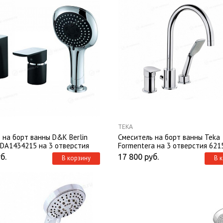
TEKA
 на борт ванны D&K Berlin
Смеситель на борт ванны Teka
 DA1434215 на 3 отверстия
Formentera на 3 отверстия 62
б.
17 800
руб.
В корзину
В 