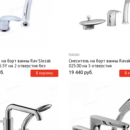
RAVAK
 на борт ванны Rav Slezak
Смеситель на борт ванны Rava
5.5Y на 2 отверстия без
025.00 на 3 отверстия
ом
б.
19 440
руб.
В корзину
В 