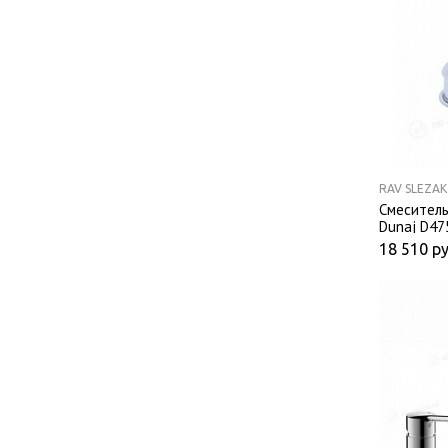
RAV SLEZAK
Смеситель
Dunaj D47
излива хр
18 510
ру