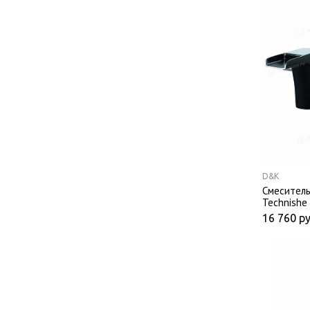
D&K
Смеситель
Technishe
каскад
16 760
ру