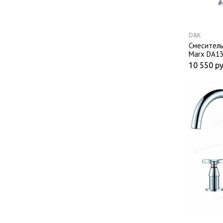
D&K
Смеситель
Marx DA13
10 550
ру