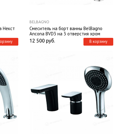
BELBAGNO
a Некст
Смеситель на борт ванны BelBagno
Ancona BVD3 на 3 отверстия хром
12 500
руб.
корзину
В корзину