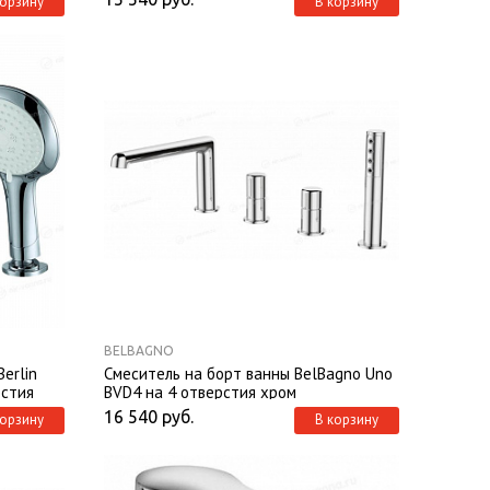
корзину
В корзину
BELBAGNO
erlin
Смеситель на борт ванны BelBagno Uno
рстия
BVD4 на 4 отверстия хром
16 540
руб.
корзину
В корзину