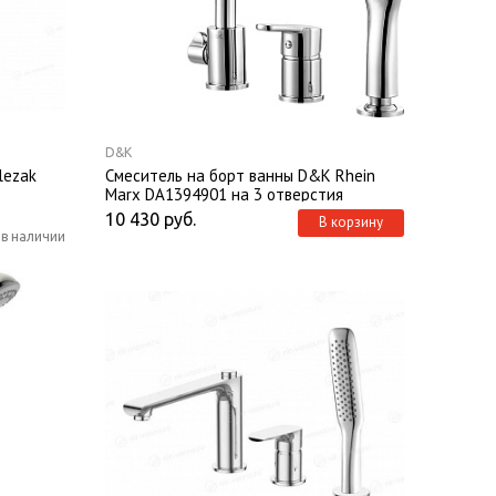
D&K
lezak
Смеситель на борт ванны D&K Rhein
Marx DA1394901 на 3 отверстия
10 430
руб.
В корзину
 в наличии