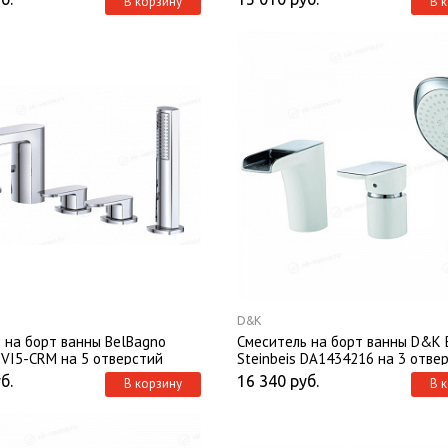
В корзину
В 
D&K
 на борт ванны BelBagno
Смеситель на борт ванны D&K B
-VI5-CRM на 5 отверстий
Steinbeis DA1434216 на 3 отве
б.
16 340
руб.
В корзину
В 