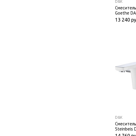
D&K
Смеситель
Goethe DA
13 240
ру
D&K
Смеситель
Steinbeis
белый
14 760
ру