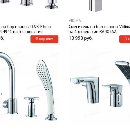
VIDIMA
 на борт ванны D&K Rhein
Смеситель на борт ванны Vidim
94941 на 3 отверстия
на 1 отверстие BA402AA
б.
10 990
руб.
В корзину
В 