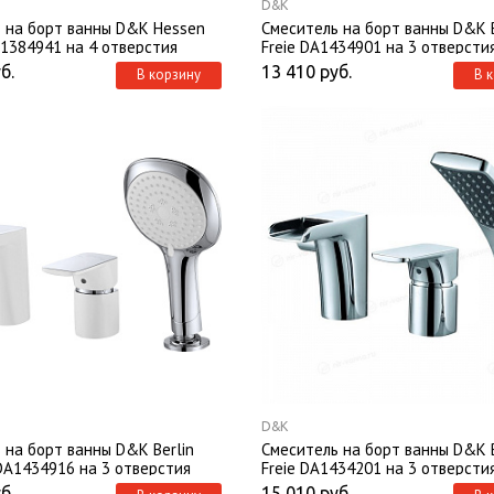
D&K
 на борт ванны D&K Hessen
Смеситель на борт ванны D&K B
1384941 на 4 отверстия
Freie DA1434901 на 3 отверсти
б.
13 410
руб.
В корзину
В 
D&K
 на борт ванны D&K Berlin
Смеситель на борт ванны D&K B
 DA1434916 на 3 отверстия
Freie DA1434201 на 3 отверсти
б.
15 010
руб.