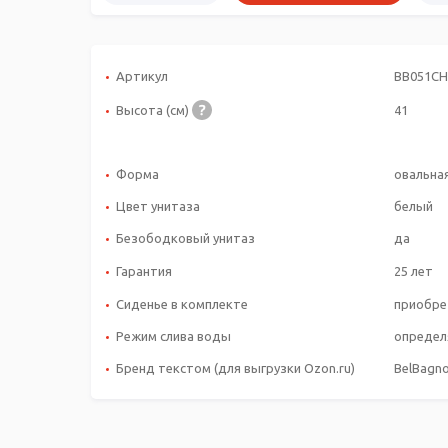
Артикул
BB051C
Высота (см)
41
Форма
овальна
Цвет унитаза
белый
Безободковый унитаз
да
Гарантия
25 лет
Сиденье в комплекте
приобре
Режим слива воды
определ
Бренд текстом (для выгрузки Ozon.ru)
BelBagn