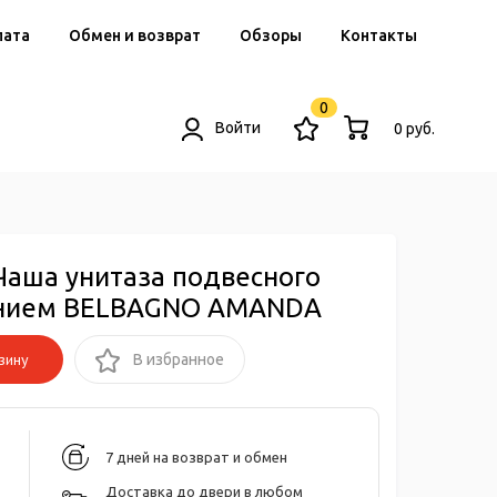
лата
Обмен и возврат
Обзоры
Контакты
0
Войти
0 руб.
Чаша унитаза подвесного
ением BELBAGNO AMANDA
зину
В избранное
7 дней на возврат и обмен
Доставка до двери в любом