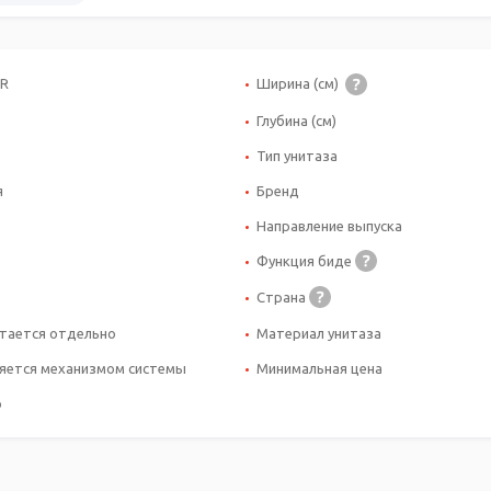
HR
Ширина (см)
Глубина (см)
Тип унитаза
я
Бренд
Направление выпуска
Функция биде
Страна
тается отдельно
Материал унитаза
яется механизмом системы
Минимальная цена
o