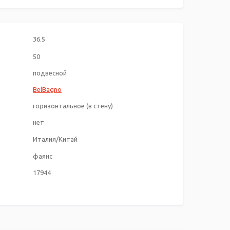
36.5
50
подвесной
BelBagno
горизонтальное (в стену)
нет
Италия/Китай
фаянс
17944