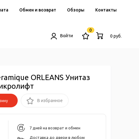
лата
Обмен и возврат
Обзоры
Контакты
0
Войти
0 руб.
eramique ORLEANS Унитаз
микролифт
зину
В избранное
7 дней на возврат и обмен
Доставка до двери в любом