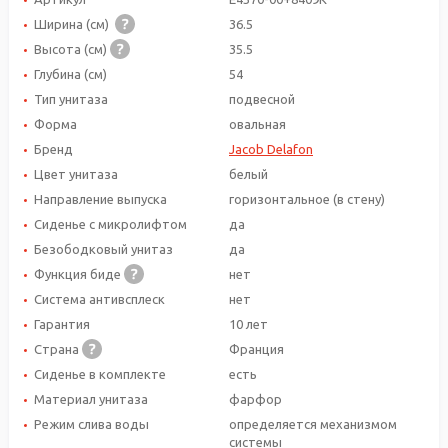
Ширина (см)
36.5
Высота (см)
35.5
Глубина (см)
54
Тип унитаза
подвесной
Форма
овальная
Бренд
Jacob Delafon
Цвет унитаза
белый
Направление выпуска
горизонтальное (в стену)
Сиденье с микролифтом
да
Безободковый унитаз
да
Функция биде
нет
Система антивсплеск
нет
Гарантия
10 лет
Страна
Франция
Сиденье в комплекте
есть
Материал унитаза
фарфор
Режим слива воды
определяется механизмом
системы