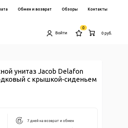
лата
Обмен и возврат
Обзоры
Контакты
0
Войти
0 руб.
ной унитаз Jacob Delafon
одковый с крышкой-сиденьем
7 дней на возврат и обмен