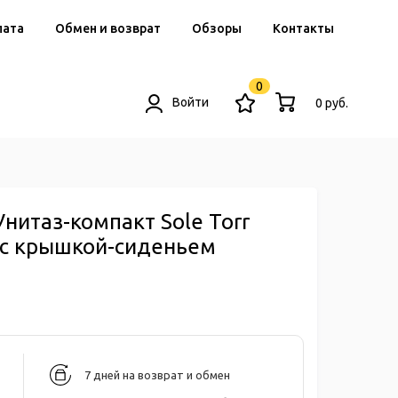
лата
Обмен и возврат
Обзоры
Контакты
0
Войти
0 руб.
Унитаз-компакт Sole Torr
 с крышкой-сиденьем
7 дней на возврат и обмен