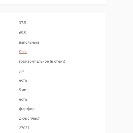
37.5
65.5
напольный
Sole
горизонтальное (в стену)
да
есть
5 лет
есть
фарфор
дюропласт
27027