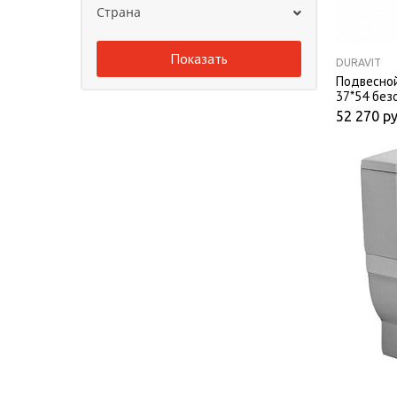
Страна
DURAVIT
Подвесной
37*54 без
сиденьем
52 270
ру