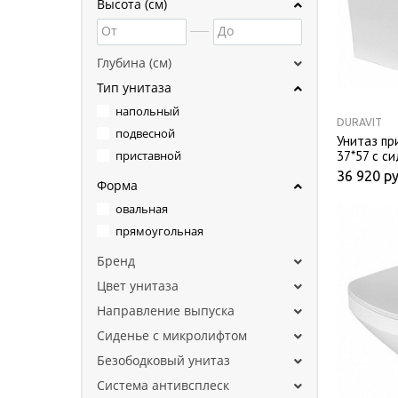
Высота (см)
От
До
Глубина (см)
Тип унитаза
напольный
DURAVIT
подвесной
Унитаз пр
37*57 с с
приставной
36 920
ру
Форма
овальная
прямоугольная
Бренд
Цвет унитаза
Направление выпуска
Сиденье с микролифтом
Безободковый унитаз
Система антивсплеск