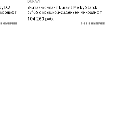
DURAVIT
py D.2
Унитаз-компакт Duravit Me by Starck
икролифт
37*65 с крышкой-сиденьем микролифт
104 260
руб.
 в наличии
Нет в наличии