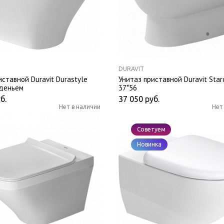
DURAVIT
иставной Duravit Durastyle
Унитаз приставной Duravit Star
иденьем
37*56
б.
37 050
руб.
Нет в наличии
Нет
Советуем
Новинка