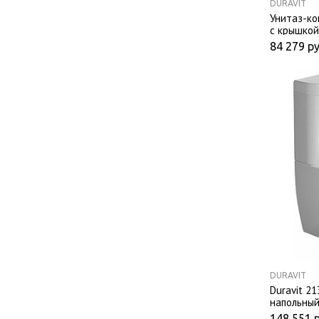
DURAVIT
Унитаз-ком
с крышко
84 279
ру
DURAVIT
Duravit 2
напольный
сиденьем 
148 551