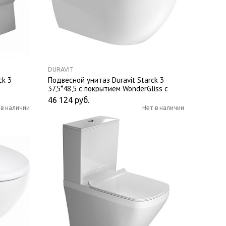
DURAVIT
ck 3
Подвесной унитаз Duravit Starck 3
37,5*48,5 с покрытием WonderGliss с
крышкой-сиденьем
46 124
руб.
 в наличии
Нет в наличии