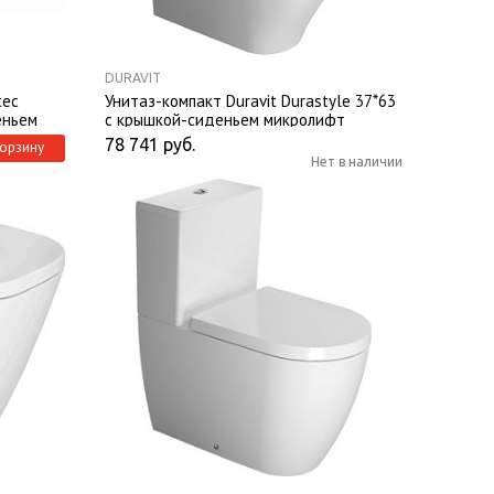
DURAVIT
tec
Унитаз-компакт Duravit Durastyle 37*63
еньем
с крышкой-сиденьем микролифт
78 741
руб.
корзину
Нет в наличии