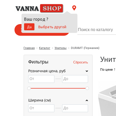
Ваш город
?
Да
Выбрать другой
Каталог товаров
Главная
-
Каталог
-
Унитазы
-
DURAVIT (Германия)
Унит
Фильтры
По цене
Розничная цена, руб
От
До
Ширина (см)
От
До