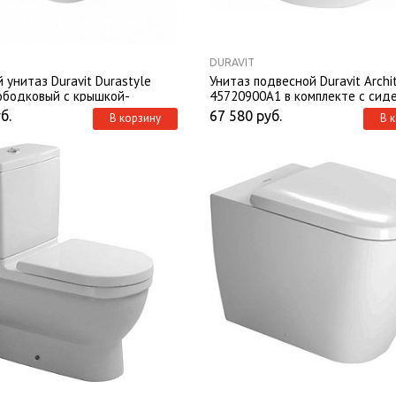
DURAVIT
 унитаз Duravit Durastyle
Унитаз подвесной Duravit Archi
ободковый с крышкой-
45720900A1 в комплекте с сид
 микролифт
б.
67 580
руб.
В корзину
В 