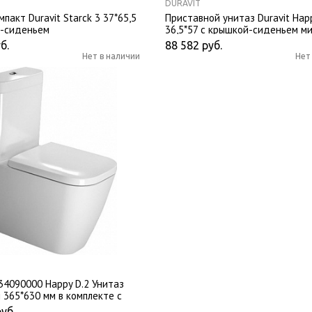
DURAVIT
пакт Duravit Starck 3 37*65,5
Приставной унитаз Duravit Hap
й-сиденьем
36,5*57 с крышкой-сиденьем м
б.
88 582
руб.
Нет в наличии
Нет
134090000 Happy D.2 Унитаз
 365*630 мм в комплекте с
и бачком
руб.