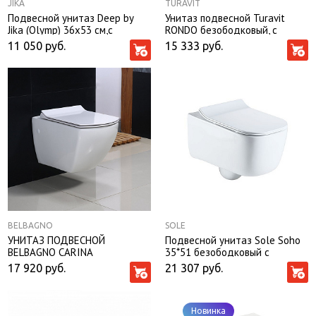
JIKA
TURAVIT
Подвесной унитаз Deep by
Унитаз подвесной Turavit
Jika (Olymp) 36х53 см,с
RONDO безободковый, с
сиденьем
тонким сиденьем микролифт
11 050
руб.
15 333
руб.
BELBAGNO
SOLE
УНИТАЗ ПОДВЕСНОЙ
Подвесной унитаз Sole Soho
BELBAGNO CARINA
35*51 безободковый с
крышкой-сиденьем
17 920
руб.
21 307
руб.
микролифт Slim
Новинка