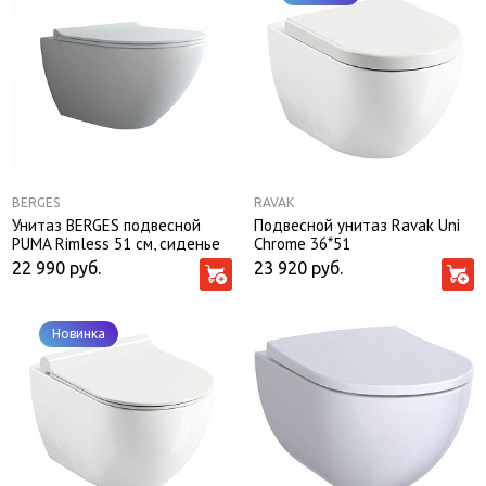
BERGES
RAVAK
Унитаз BERGES подвесной
Подвесной унитаз Ravak Uni
PUMA Rimless 51 см, сиденье
Chrome 36*51
дюропласт Toma Slim SO,
22 990
руб.
23 920
руб.
микролифт, быстросьем
Новинка