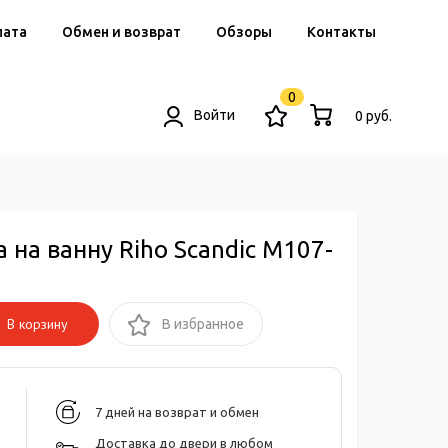
лата
Обмен и возврат
Обзоры
Контакты
0
Войти
0 руб.
 на ванну Riho Scandic M107-
В корзину
В избранное
7 дней на возврат и обмен
Доставка до двери в любом