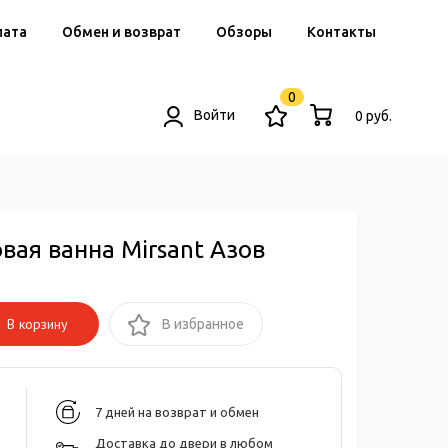
лата
Обмен и возврат
Обзоры
Контакты
0
Войти
0 руб.
вая ванна Mirsant Азов
В корзину
В избранное
7 дней на возврат и обмен
Доставка до двери в любом