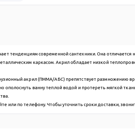
34 778
ечает тенденциям современной сантехники. Она отличается
металлическим каркасом. Акрил обладает низкой теплопров
рузионный акрил (ПММА/АБС) препятствует размножению вре
чно ополоснуть ванну теплой водой и протереть мягкой тка
тва.
йте или по телефону. Чтобы уточнить сроки доставки, звон