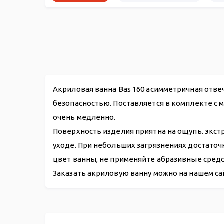
Акриловая ванна Bas 160 асимметричная отв
безопасностью. Поставляется в комплекте с 
очень медленно.
Поверхность изделия приятна на ощупь. экст
уходе. При небольших загрязнениях достато
цвет ванны, не применяйте абразивные средс
Заказать акриловую ванну можно на нашем са
Акриловая ванна Сагра R 160*100
Панель фронтальная Сагра R
Гидромассажная система
Карнизы
Подголовники
Слив-перелив п/автомат WIRQUIN для ванны 700