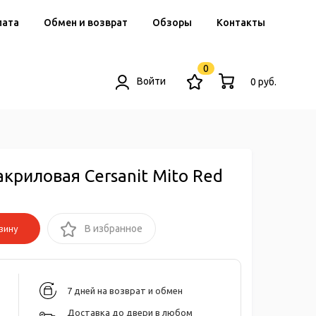
лата
Обмен и возврат
Обзоры
Контакты
0
Войти
0 руб.
акриловая Cersanit Mito Red
зину
В избранное
7 дней на возврат и обмен
Доставка до двери в любом