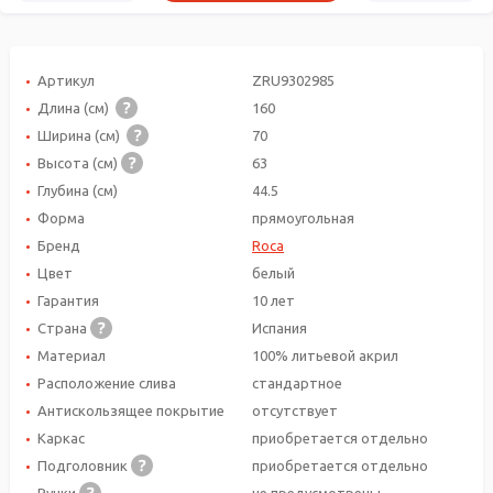
Артикул
ZRU9302985
Длина (см)
160
Ширина (см)
70
Высота (см)
63
Глубина (см)
44.5
Форма
прямоугольная
Бренд
Roca
Цвет
белый
Гарантия
10 лет
Страна
Испания
Материал
100% литьевой акрил
Расположение слива
стандартное
Антискользящее покрытие
отсутствует
Каркас
приобретается отдельно
Подголовник
приобретается отдельно
Ручки
не предусмотрены